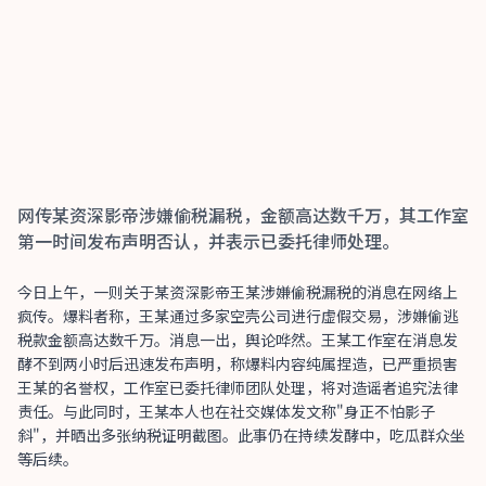
网传某资深影帝涉嫌偷税漏税，金额高达数千万，其工作室
第一时间发布声明否认，并表示已委托律师处理。
今日上午，一则关于某资深影帝王某涉嫌偷税漏税的消息在网络上
疯传。爆料者称，王某通过多家空壳公司进行虚假交易，涉嫌偷逃
税款金额高达数千万。消息一出，舆论哗然。王某工作室在消息发
酵不到两小时后迅速发布声明，称爆料内容纯属捏造，已严重损害
王某的名誉权，工作室已委托律师团队处理，将对造谣者追究法律
责任。与此同时，王某本人也在社交媒体发文称"身正不怕影子
斜"，并晒出多张纳税证明截图。此事仍在持续发酵中，吃瓜群众坐
等后续。